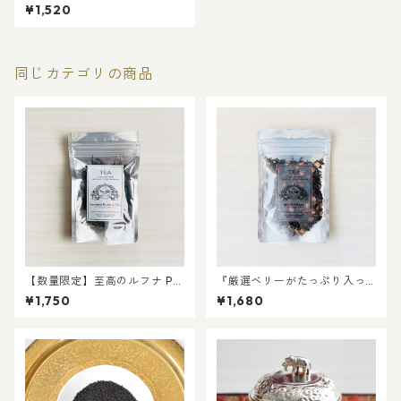
リーフティー５０ｇ
¥1,520
同じカテゴリの商品
【数量限定】至高のルフナ PR
『厳選ベリーがたっぷり入っ
EMIUM RUHUNA TIPS（プレ
たフルーツティー』ベリーフ
¥1,750
¥1,680
ミアム ルフナチップス） リー
ルーツ リーフティー
フティー