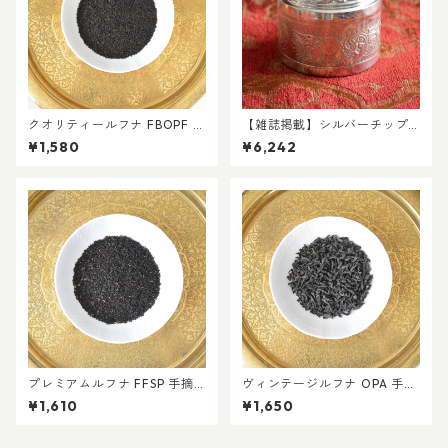
クオリティールフナ FBOPF 手
【雑誌掲載】シルバーチップ
摘み有機紅茶 リーフティー５
ス（有機栽培茶葉１００％）
¥1,580
¥6,242
０ｇ
リーフティー１０ｇ
プレミアムルフナ FFSP 手摘
ヴィンテージルフナ OPA 手摘
み有機紅茶 リーフティー５０
み有機紅茶 リーフティー３５
¥1,610
¥1,650
ｇ
ｇ