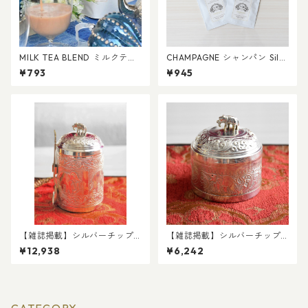
MILK TEA BLEND ミルクティ
CHAMPAGNE シャンパン Silv
ーブレンド ティーバッグ６個
er Label 個包装ティーバッグ
¥793
¥945
入【１００％天然香料使用】
５袋セット
【雑誌掲載】シルバーチップ
【雑誌掲載】シルバーチップ
ス（有機栽培茶葉１００％）
ス（有機栽培茶葉１００％）
¥12,938
¥6,242
リーフティー２０ｇ
リーフティー１０ｇ