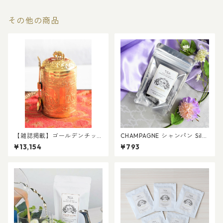
その他の商品
【雑誌掲載】ゴールデンチッ
CHAMPAGNE シャンパン Silv
プス（有機栽培茶葉１０
er Label ティーバッグ６個入
¥13,154
¥793
０％）リーフティー２０ｇ
【天然香料使用】