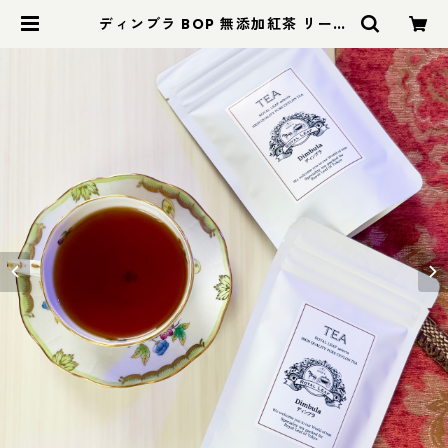
ディンブラ BOP 無添加紅茶 リーフ
ティー５０ｇ | 【こだわりの100％
無添加紅茶】ROYAL LEAF TEA
（ロイヤル・リーフティー）