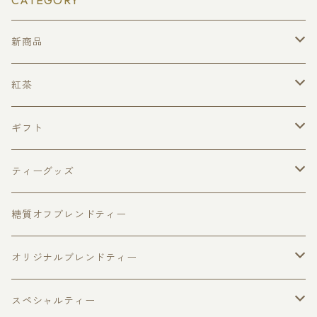
CATEGORY
新商品
クリスマスティー
紅茶
ローズフォレスト
ピュアセイロンティー（無添加・無着香）
ギフト
キャンディ
アップルパイ
フレーバードティー
ピュアセイロンティー３種セット
ティーグッズ
ウヴァ
チョコベリー
福袋
ダージリン
マグカップ
ティーポット
糖質オフブレンドティー
ヌワラエリヤ
アールグレイ
ファーストフラッシュ
ハリオジャンピングティーポット
ベリーフルーツ
リーフティー
キャディスプーン
ティーカップ
オリジナルブレンドティー
個包装ティーバッグ
缶入り紅茶
スパイスティー
ハリオティーカップ＆ソーサー
ティーバッグ
さくらティー個包装ティーバッグ5個入
ティーストレーナー
糖質オフブレンド
スペシャルティー