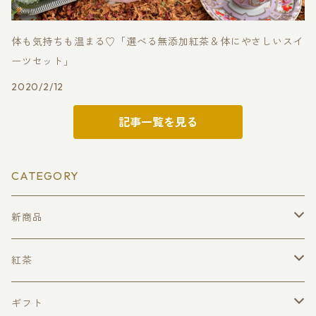
体も気持ちも温まる♡「選べる無添加紅茶＆体にやさしいスイ
ーツセット」
2020/2/12
記事一覧を見る
CATEGORY
新商品
クリスマスティー
紅茶
ローズフォレスト
ピュアセイロンティー（無添加・無着香）
ギフト