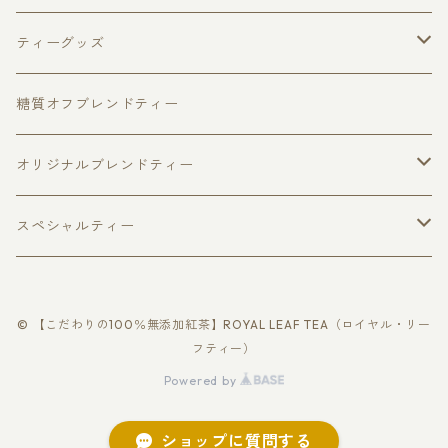
キャンディ
アップルパイ
フレーバードティー
ピュアセイロンティー３種セット
ティーグッズ
ウヴァ
チョコベリー
福袋
ダージリン
マグカップ
ティーポット
糖質オフブレンドティー
ヌワラエリヤ
アールグレイ
ファーストフラッシュ
ハリオジャンピングティーポット
ベリーフルーツ
リーフティー
キャディスプーン
ティーカップ
オリジナルブレンドティー
個包装ティーバッグ
缶入り紅茶
スパイスティー
ハリオティーカップ＆ソーサー
ティーバッグ
さくらティー個包装ティーバッグ5個入
ティーストレーナー
糖質オフブレンド
スペシャルティー
ロイヤル・ブレンド
リーフティー
レモングラスティー
さくらティー
回転式ティーストレーナー
美・ケアブレンド
季節の紅茶
ティーマドラー
ローズティー
ゴールデンチップス
缶入り紅茶
© 【こだわりの100％無添加紅茶】ROYAL LEAF TEA（ロイヤル・リー
ラ・フランス
カシス＆ベリー
温・ヴィーナスブレンド
さくらティー
個包装ティーバッグ
ティーバッグ紅茶
シルバーチップス
フティー）
リーフティー
Powered by
シャンパンティー
ベリーフルーツ
健・バランスブレンド
いちごティー
アロマ・ローズ
ローズティー
フラワーティー
ティーバッグ紅茶
ショップに質問する
ティーバッグ