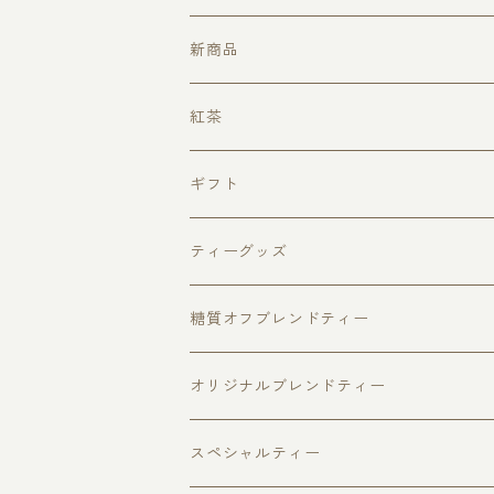
新商品
クリスマスティー
紅茶
ローズフォレスト
ピュアセイロンティー（無添加・無着香
ギフト
キャンディ
アップルパイ
フレーバードティー
ピュアセイロンティー３種セット
ティーグッズ
ウヴァ
チョコベリー
福袋
ダージリン
マグカップ
ティーポット
糖質オフブレンドティー
ヌワラエリヤ
アールグレイ
ファーストフラッシュ
ハリオジャンピングティーポット
ベリーフルーツ
リーフティー
キャディスプーン
ティーカップ
オリジナルブレンドティー
個包装ティーバッグ
缶入り紅茶
スパイスティー
ハリオティーカップ＆ソーサー
ティーバッグ
さくらティー個包装ティーバッグ5個入
ティーストレーナー
糖質オフブレンド
スペシャルティー