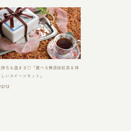
気持ちも温まる♡「選べる無添加紅茶＆体
さしいスイーツセット」
2/12