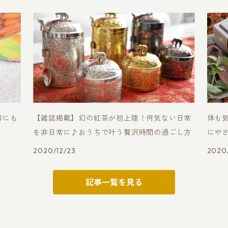
容にも
【雑誌掲載】幻の紅茶が初上陸！何気ない日常
体も
を非日常に♪おうちで叶う贅沢時間の過ごし方
にや
2020/12/23
2020/
記事一覧を見る