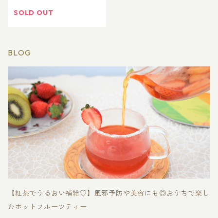
リーフティー１０ｇ 選べ
る限定缶
SOLD OUT
BLOG
【紅茶でうるおい補給♡】風邪予防や美容にも◎おうちで楽し
むホットフルーツティー