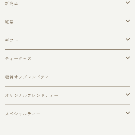
新商品
クリスマスティー
紅茶
ローズフォレスト
ピュアセイロンティー（無添加・無着香）
ギフト
キャンディ
アップルパイ
フレーバードティー
ピュアセイロンティー３種セット
ティーグッズ
ウヴァ
チョコベリー
福袋
ダージリン
マグカップ
ティーポット
糖質オフブレンドティー
ヌワラエリヤ
アールグレイ
ファーストフラッシュ
ハリオジャンピングティーポット
ベリーフルーツ
リーフティー
キャディスプーン
ティーカップ
オリジナルブレンドティー
個包装ティーバッグ
缶入り紅茶
スパイスティー
ハリオティーカップ＆ソーサー
ティーバッグ
さくらティー個包装ティーバッグ5個入
ティーストレーナー
糖質オフブレンド
スペシャルティー
ロイヤル・ブレンド
リーフティー
レモングラスティー
さくらティー
回転式ティーストレーナー
美・ケアブレンド
季節の紅茶
ティーマドラー
ローズティー
ゴールデンチップス