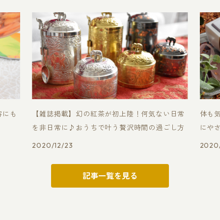
容にも
【雑誌掲載】幻の紅茶が初上陸！何気ない日常
体も
を非日常に♪おうちで叶う贅沢時間の過ごし方
にや
2020/12/23
2020/
記事一覧を見る