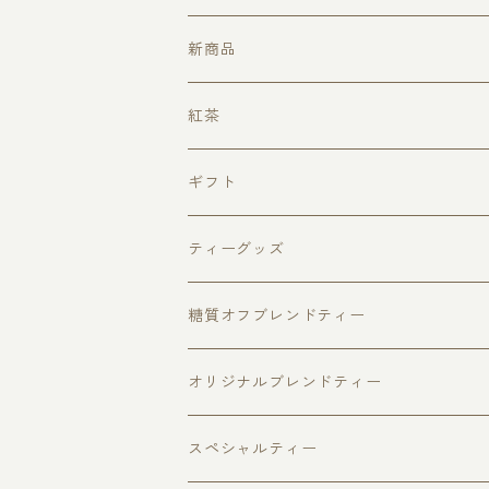
新商品
クリスマスティー
紅茶
ローズフォレスト
ピュアセイロンティー（無添加・無着香
ギフト
キャンディ
アップルパイ
フレーバードティー
ピュアセイロンティー３種セット
ティーグッズ
ウヴァ
チョコベリー
福袋
ダージリン
マグカップ
ティーポット
糖質オフブレンドティー
ヌワラエリヤ
アールグレイ
ファーストフラッシュ
ハリオジャンピングティーポット
ベリーフルーツ
リーフティー
キャディスプーン
ティーカップ
オリジナルブレンドティー
個包装ティーバッグ
缶入り紅茶
スパイスティー
ハリオティーカップ＆ソーサー
ティーバッグ
さくらティー個包装ティーバッグ5個入
ティーストレーナー
糖質オフブレンド
スペシャルティー