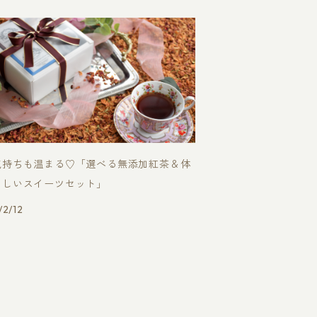
気持ちも温まる♡「選べる無添加紅茶＆体
さしいスイーツセット」
2/12