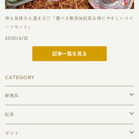
体も気持ちも温まる♡「選べる無添加紅茶＆体にやさしいスイ
ーツセット」
2020/2/12
記事一覧を見る
CATEGORY
新商品
クリスマスティー
紅茶
ローズフォレスト
ピュアセイロンティー（無添加・無着香）
ギフト