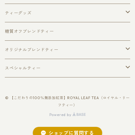
キャンディ
アップルパイ
フレーバードティー
ピュアセイロンティー３種セット
ティーグッズ
ウヴァ
チョコベリー
福袋
ダージリン
マグカップ
ティーポット
糖質オフブレンドティー
ヌワラエリヤ
アールグレイ
ファーストフラッシュ
ハリオジャンピングティーポット
ベリーフルーツ
リーフティー
キャディスプーン
ティーカップ
オリジナルブレンドティー
個包装ティーバッグ
缶入り紅茶
スパイスティー
ハリオティーカップ＆ソーサー
ティーバッグ
さくらティー個包装ティーバッグ5個入
ティーストレーナー
糖質オフブレンド
スペシャルティー
ロイヤル・ブレンド
リーフティー
レモングラスティー
さくらティー
回転式ティーストレーナー
美・ケアブレンド
季節の紅茶
ティーマドラー
ローズティー
ゴールデンチップス
缶入り紅茶
© 【こだわりの100％無添加紅茶】ROYAL LEAF TEA（ロイヤル・リー
ラ・フランス
カシス＆ベリー
温・ヴィーナスブレンド
さくらティー
個包装ティーバッグ
ティーバッグ紅茶
シルバーチップス
フティー）
リーフティー
Powered by
シャンパンティー
ベリーフルーツ
健・バランスブレンド
いちごティー
アロマ・ローズ
ローズティー
フラワーティー
ティーバッグ紅茶
ショップに質問する
ティーバッグ