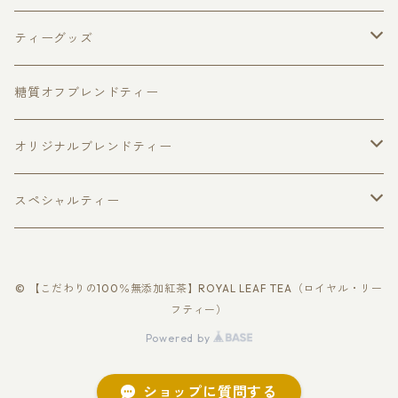
キャンディ
アップルパイ
フレーバードティー
ピュアセイロンティー３種セット
ティーグッズ
ウヴァ
チョコベリー
福袋
ダージリン
マグカップ
ティーポット
糖質オフブレンドティー
ヌワラエリヤ
アールグレイ
ファーストフラッシュ
ハリオジャンピングティーポット
ベリーフルーツ
リーフティー
キャディスプーン
ティーカップ
オリジナルブレンドティー
個包装ティーバッグ
缶入り紅茶
スパイスティー
ハリオティーカップ＆ソーサー
ティーバッグ
さくらティー個包装ティーバッグ5個入
ティーストレーナー
糖質オフブレンド
スペシャルティー
ロイヤル・ブレンド
リーフティー
レモングラスティー
さくらティー
回転式ティーストレーナー
美・ケアブレンド
季節の紅茶
ティーマドラー
ローズティー
ゴールデンチップス
缶入り紅茶
© 【こだわりの100％無添加紅茶】ROYAL LEAF TEA（ロイヤル・リー
ラ・フランス
カシス＆ベリー
温・ヴィーナスブレンド
さくらティー
個包装ティーバッグ
ティーバッグ紅茶
シルバーチップス
フティー）
リーフティー
Powered by
シャンパンティー
ベリーフルーツ
健・バランスブレンド
いちごティー
アロマ・ローズ
ローズティー
フラワーティー
ティーバッグ紅茶
ショップに質問する
ティーバッグ