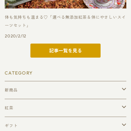
体も気持ちも温まる♡「選べる無添加紅茶＆体にやさしいスイ
ーツセット」
2020/2/12
記事一覧を見る
CATEGORY
新商品
クリスマスティー
紅茶
ローズフォレスト
ピュアセイロンティー（無添加・無着香）
ギフト