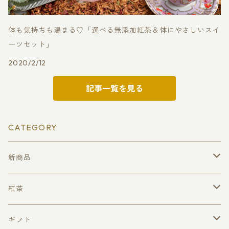
体も気持ちも温まる♡「選べる無添加紅茶＆体にやさしいスイ
ーツセット」
2020/2/12
記事一覧を見る
CATEGORY
新商品
クリスマスティー
紅茶
ローズフォレスト
ピュアセイロンティー（無添加・無着香）
ギフト