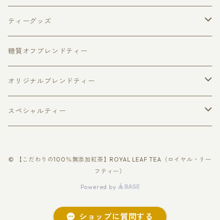
キャンディ
アップルパイ
フレーバードティー
ピュアセイロンティー３種セット
ティーグッズ
ウヴァ
チョコベリー
福袋
ダージリン
マグカップ
ティーポット
糖質オフブレンドティー
ヌワラエリヤ
アールグレイ
ファーストフラッシュ
ハリオジャンピングティーポット
ベリーフルーツ
リーフティー
キャディスプーン
ティーカップ
オリジナルブレンドティー
個包装ティーバッグ
缶入り紅茶
スパイスティー
ハリオティーカップ＆ソーサー
ティーバッグ
さくらティー個包装ティーバッグ5個入
ティーストレーナー
糖質オフブレンド
スペシャルティー
ロイヤル・ブレンド
リーフティー
レモングラスティー
さくらティー
回転式ティーストレーナー
美・ケアブレンド
季節の紅茶
ティーマドラー
ローズティー
ゴールデンチップス
缶入り紅茶
© 【こだわりの100％無添加紅茶】ROYAL LEAF TEA（ロイヤル・リー
ラ・フランス
カシス＆ベリー
温・ヴィーナスブレンド
さくらティー
個包装ティーバッグ
ティーバッグ紅茶
シルバーチップス
フティー）
リーフティー
Powered by
シャンパンティー
ベリーフルーツ
健・バランスブレンド
いちごティー
アロマ・ローズ
ローズティー
フラワーティー
ティーバッグ紅茶
ショップに質問する
ティーバッグ