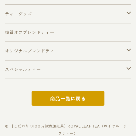
キャンディ
アップルパイ
フレーバードティー
ピュアセイロンティー３種セット
ティーグッズ
ウヴァ
チョコベリー
福袋
ダージリン
マグカップ
ティーポット
糖質オフブレンドティー
ヌワラエリヤ
アールグレイ
ファーストフラッシュ
ハリオジャンピングティーポット
ベリーフルーツ
リーフティー
キャディスプーン
ティーカップ
オリジナルブレンドティー
個包装ティーバッグ
缶入り紅茶
スパイスティー
ハリオティーカップ＆ソーサー
ティーバッグ
さくらティー個包装ティーバッグ5個入
ティーストレーナー
糖質オフブレンド
スペシャルティー
ロイヤル・ブレンド
リーフティー
レモングラスティー
さくらティー
回転式ティーストレーナー
美・ケアブレンド
季節の紅茶
ティーマドラー
ローズティー
ゴールデンチップス
商品一覧に戻る
缶入り紅茶
ラ・フランス
カシス＆ベリー
温・ヴィーナスブレンド
さくらティー
個包装ティーバッグ
ティーバッグ紅茶
シルバーチップス
リーフティー
シャンパンティー
ベリーフルーツ
健・バランスブレンド
いちごティー
アロマ・ローズ
ローズティー
フラワーティー
© 【こだわりの100％無添加紅茶】ROYAL LEAF TEA（ロイヤル・リー
フティー）
ティーバッグ紅茶
ティーバッグ